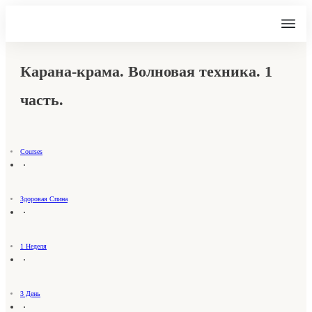
Карана-крама. Волновая техника. 1
часть.
Courses
Здоровая Спина
1 Неделя
3 День