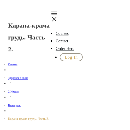
Карана-крама
Courses
грудь. Часть
Contact
2.
Order Here
Log In
Courses
Здоровая Спина
2 Неделя
Каникулы
Карана-крама грудь. Часть 2.