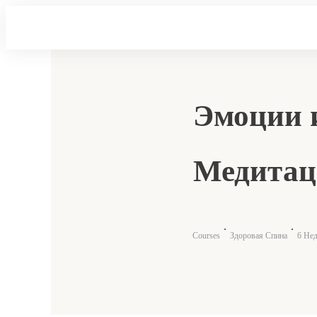
Эмоции и
Медитац
Courses
Здоровая Спина
6 Не