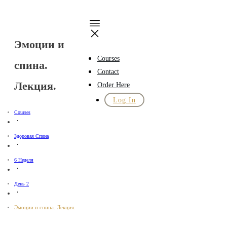
Эмоции и
Courses
спина.
Contact
Лекция.
Order Here
Log In
Courses
Здоровая Спина
6 Неделя
День 2
Эмоции и спина. Лекция.